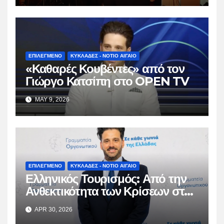
ΕΠΙΛΕΓΜΕΝΟ
ΚΥΚΛΑΔΕΣ - ΝΟΤΙΟ ΑΙΓΑΙΟ
«Καθαρές Κουβέντες» από τον
Γιώργο Κατσίπη στο OPEN TV
MAY 9, 2026
ΕΠΙΛΕΓΜΕΝΟ
ΚΥΚΛΑΔΕΣ - ΝΟΤΙΟ ΑΙΓΑΙΟ
Ελληνικός Τουρισμός: Από την
Ανθεκτικότητα των Κρίσεων στη
Βιώσιμη Ωρίμαση
APR 30, 2026