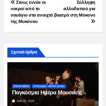
Post
Στους εννέα οι
Σύλληψη
νεκροί από το
αλλοδαπού για
navigation
ναυάγιο στα ανοιχτά
βιασμό στη Μύκονο
της Μυκόνου
Σχετικά άρθρα
ΕΠΙΛΕΓΜΕΝΟ
ΚΥΚΛΑΔΕΣ - ΝΟΤΙΟ ΑΙΓΑΙΟ
Παγκόσμια Ημέρα Μουσικής
JUN 22, 2026