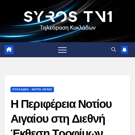
Skip
to
content
ΚΥΚΛΑΔΕΣ - ΝΟΤΙΟ ΑΙΓΑΙΟ
Η Περιφέρεια Νοτίου
Αιγαίου στη Διεθνή
Έκθεση Τροφίμων