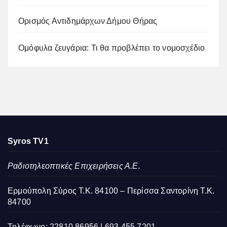
Ορισμός Αντιδημάρχων Δήμου Θήρας
Ομόφυλα ζευγάρια: Τι θα προβλέπει το νομοσχέδιο
Syros TV1
Ραδιοτηλεοπτικές Επιχειρήσεις Α.Ε.
Ερμούπολη Σύρος Τ.Κ. 84100 – Περίσσα Σαντορίνη Τ.Κ.
84700
Τηλέφωνο: 22810 86956 | 693 455 7201