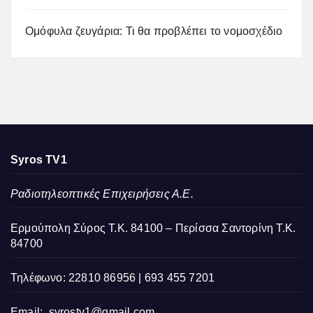
Ομόφυλα ζευγάρια: Τι θα προβλέπει το νομοσχέδιο
Syros TV1
Ραδιοτηλεοπτικές Επιχειρήσεις Α.Ε.
Ερμούπολη Σύρος Τ.Κ. 84100 – Περίσσα Σαντορίνη Τ.Κ.
84700
Τηλέφωνο: 22810 86956 | 693 455 7201
Email:
syrostv1@gmail.com