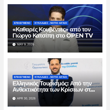
ΕΠΙΛΕΓΜΕΝΟ
ΚΥΚΛΑΔΕΣ - ΝΟΤΙΟ ΑΙΓΑΙΟ
«Καθαρές Κουβέντες» από τον
Γιώργο Κατσίπη στο OPEN TV
MAY 9, 2026
ΕΠΙΛΕΓΜΕΝΟ
ΚΥΚΛΑΔΕΣ - ΝΟΤΙΟ ΑΙΓΑΙΟ
Ελληνικός Τουρισμός: Από την
Ανθεκτικότητα των Κρίσεων στη
Βιώσιμη Ωρίμαση
APR 30, 2026