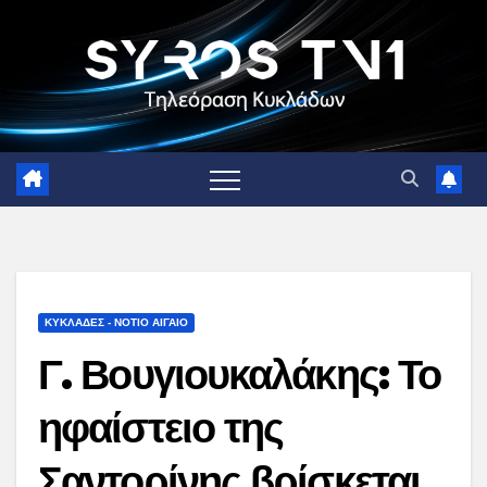
Skip
to
content
ΚΥΚΛΑΔΕΣ - ΝΟΤΙΟ ΑΙΓΑΙΟ
Γ. Βουγιουκαλάκης: Το
ηφαίστειο της
Σαντορίνης βρίσκεται