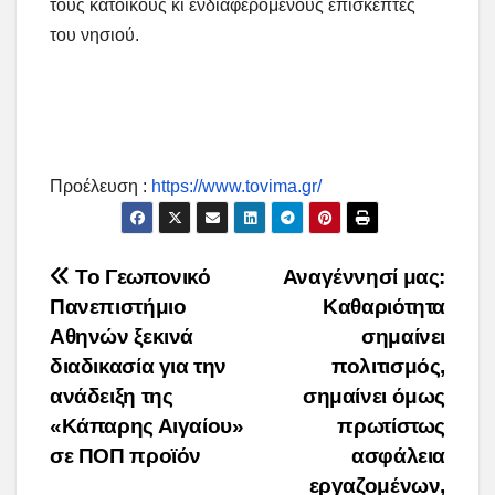
τους κατοίκους κι ενδιαφερόμενους επισκέπτες
του νησιού.
Προέλευση :
https://www.tovima.gr/
Post
To Γεωπονικό
Αναγέννησί μας:
Πανεπιστήμιο
Καθαριότητα
navigation
Αθηνών ξεκινά
σημαίνει
διαδικασία για την
πολιτισμός,
ανάδειξη της
σημαίνει όμως
«Κάπαρης Αιγαίου»
πρωτίστως
σε ΠΟΠ προϊόν
ασφάλεια
εργαζομένων,