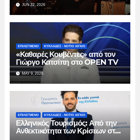
JUN 22, 2026
ΕΠΙΛΕΓΜΕΝΟ
ΚΥΚΛΑΔΕΣ - ΝΟΤΙΟ ΑΙΓΑΙΟ
«Καθαρές Κουβέντες» από τον
Γιώργο Κατσίπη στο OPEN TV
MAY 9, 2026
ΕΠΙΛΕΓΜΕΝΟ
ΚΥΚΛΑΔΕΣ - ΝΟΤΙΟ ΑΙΓΑΙΟ
Ελληνικός Τουρισμός: Από την
Ανθεκτικότητα των Κρίσεων στη
Βιώσιμη Ωρίμαση