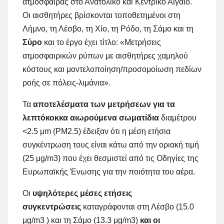
ατμόσφαιρας στο Ανατολικό και Κεντρικό Αιγαίο.
Οι αισθητήρες βρίσκονται τοποθετημένοι στη
Λήμνο, τη Λέσβο, τη Χίο, τη Ρόδο, τη Σάμο και τη
Σύρο
και το έργο έχει τίτλο: «Μετρήσεις
ατμοσφαιρικών ρύπων με αισθητήρες χαμηλού
κόστους και μοντελοποίηση/προσομοίωση πεδίων
ροής σε πόλεις-λιμάνια».
Τα
αποτελέσματα των μετρήσεων για τα
λεπτόκοκκα αιωρούμενα σωματίδια
διαμέτρου
<2.5 μm (PM2.5) έδειξαν ότι η μέση ετήσια
συγκέντρωση τους είναι κάτω από την οριακή τιμή
(25 μg/m3) που έχει θεσμιστεί από τις Οδηγίες της
Ευρωπαϊκής Ένωσης για την ποιότητα του αέρα.
Οι
υψηλότερες μέσες ετήσεις
συγκεντρώσεις
καταγράφονται στη Λέσβο (15.0
μg/m3 ) και τη Σάμο (13.3 μg/m3)
και οι