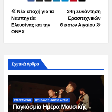
Post
Νέα εποχή για τα
34η Συνάντηση
Ναυπηγεία
Ερασιτεχνικών
navigation
Ελευσίνας και την
Θιάσων Αιγαίου
ΟΝΕΧ
Σχετικά άρθρα
ΕΠΙΛΕΓΜΕΝΟ
ΚΥΚΛΑΔΕΣ - ΝΟΤΙΟ ΑΙΓΑΙΟ
Παγκόσμια Ημέρα Μουσικής