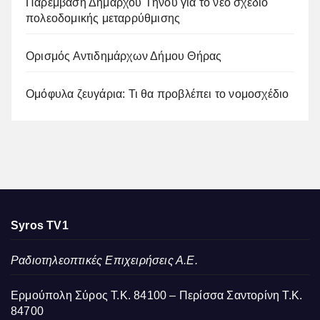
Παρέμβαση Δημάρχου Τήνου για το νέο σχέδιο
πολεοδομικής μεταρρύθμισης
Ορισμός Αντιδημάρχων Δήμου Θήρας
Ομόφυλα ζευγάρια: Τι θα προβλέπει το νομοσχέδιο
Syros TV1
Ραδιοτηλεοπτικές Επιχειρήσεις Α.Ε.
Ερμούπολη Σύρος Τ.Κ. 84100 – Περίσσα Σαντορίνη Τ.Κ.
84700