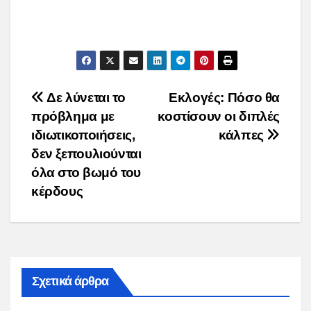
Post
Δε λύνεται το
Εκλογές: Πόσο θα
πρόβλημα με
κοστίσουν οι διπλές
navigation
ιδιωτικοποιήσεις,
κάλπες
δεν ξεπουλιούνται
όλα στο βωμό του
κέρδους
Σχετικά άρθρα