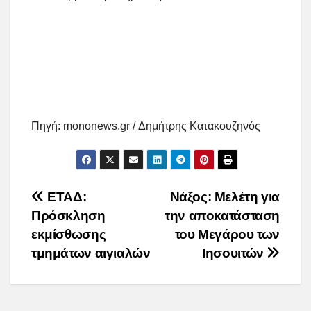
Πηγή: mononews.gr / Δημήτρης Κατακουζηνός
Post
ΕΤΑΔ:
Νάξος: Μελέτη για
Πρόσκληση
την αποκατάσταση
navigation
εκμίσθωσης
του Μεγάρου των
τμημάτων αιγιαλών
Ιησουιτών