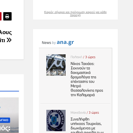
Καιρός σήμερα και πρόγνωση καιρού για κάθε
περιοχή
όλους
ίτι
ΙΓΑΙΟ
ός: