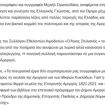
σιογράφου και συγγραφέα Μιχαήλ Στρατουδάκη, αναφέρεται στ
ηση και συνέχιση της Ελληνικής Γλώσσας, από τον Όμηρο μέχ
λύπτει παράλληλα λέξεις από πολλές περιοχές της Ελλάδος και 
σει ένα βασικό κομμάτι του πολιτισμού και της ιστορίας της Αμο
ς του Συλλόγου Εθελοντών Αιμοδοτών «Ο Άγιος Στυλιανός » τ
 από την ποιήματα του ανυψώνει με λυρικό αλλά κατανοητό 
ης αλληλεγγύης. Η ποιητική συλλογή παρουσιάστηκε σε μια συγκι
 Αμοργού.
ε, «
Τα πνευματικά έργα δύο συμπατριωτών μας συγγραφέων μ
προς τη νεολαία της Αμοργού και των Μικρών Κυκλάδων. Γιατί η
υχαριστώ θερμά τα μέλη της Επιτροπής Αμοργός 1821-2021 και 
φορά των βιβλίων στο επετειακό πρόγραμμα του Δήμου Αμοργο
ην Πρόεδρο της Δημοτικής Επιτροπής Παιδείας κ. Δήμητρα Νομι
υτής
».