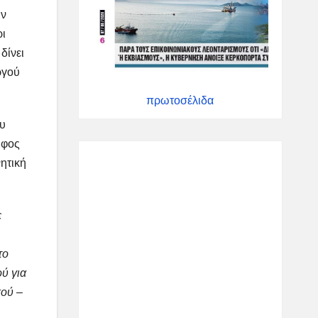
ην
ρι
δίνει
ργού
πρωτοσέλιδα
ου
ύφος
νητική
ε
το
ύ για
κού –