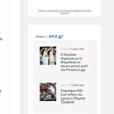
Καιρός σήμερα και πρόγνωση καιρού για κάθε
περιοχή
1
ια
α