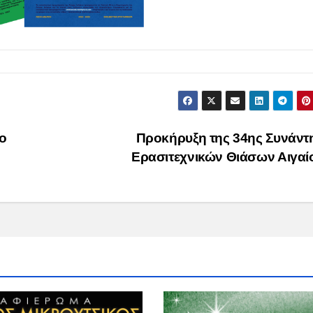
ο
Προκήρυξη της 34ης Συνάντ
Ερασιτεχνικών Θιάσων Αιγα