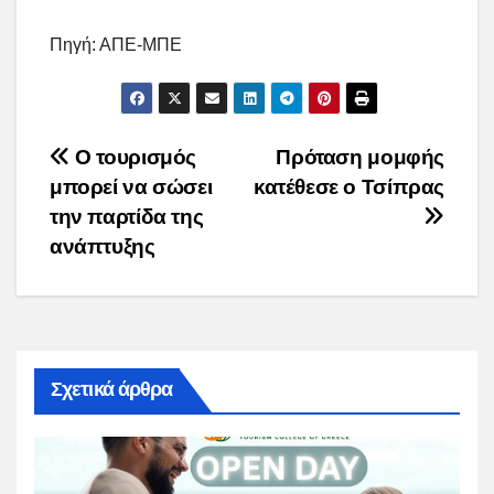
Πηγή: ΑΠΕ-ΜΠΕ
Post
Ο τουρισμός
Πρόταση μομφής
μπορεί να σώσει
κατέθεσε ο Τσίπρας
navigation
την παρτίδα της
ανάπτυξης
Σχετικά άρθρα