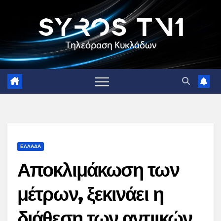
Skip
to
content
ΕΛΛΑΔΑ
Αποκλιμάκωση των
μέτρων, ξεκινάει η
διάθεση των αντιικών