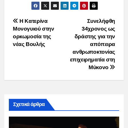
Post
Η Κατερίνα
Συνελήφθη
Μονογυιού στην
34χρονος ως
navigation
ορκωμοσία της
δράστης για την
νέας Βουλής
απόπειρα
ανθρωποκτονίας
επιχειρηματία στη
Μύκονο
Σχετικά άρθρα