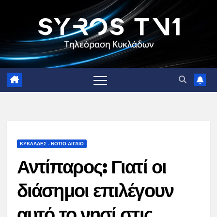
Skip
to
content
ΚΥΚΛΑΔΕΣ - ΝΟΤΙΟ ΑΙΓΑΙΟ
Αντίπαρος: Γιατί οι
διάσημοι επιλέγουν
αυτό το νησί στις