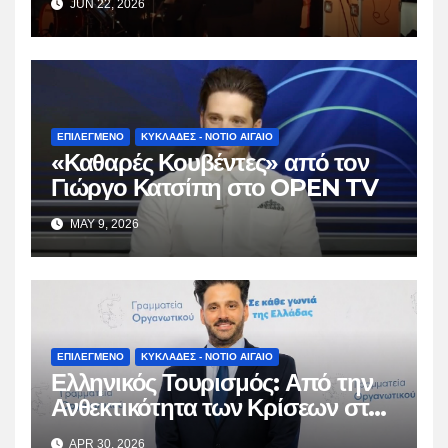
JUN 22, 2026
ΕΠΙΛΕΓΜΕΝΟ
ΚΥΚΛΑΔΕΣ - ΝΟΤΙΟ ΑΙΓΑΙΟ
«Καθαρές Κουβέντες» από τον
Γιώργο Κατσίπη στο OPEN TV
MAY 9, 2026
ΕΠΙΛΕΓΜΕΝΟ
ΚΥΚΛΑΔΕΣ - ΝΟΤΙΟ ΑΙΓΑΙΟ
Ελληνικός Τουρισμός: Από την
Ανθεκτικότητα των Κρίσεων στη
Βιώσιμη Ωρίμαση
APR 30, 2026