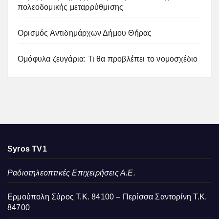
πολεοδομικής μεταρρύθμισης
Ορισμός Αντιδημάρχων Δήμου Θήρας
Ομόφυλα ζευγάρια: Τι θα προβλέπει το νομοσχέδιο
Syros TV1
Ραδιοτηλεοπτικές Επιχειρήσεις Α.Ε.
Ερμούπολη Σύρος Τ.Κ. 84100 – Περίσσα Σαντορίνη Τ.Κ.
84700