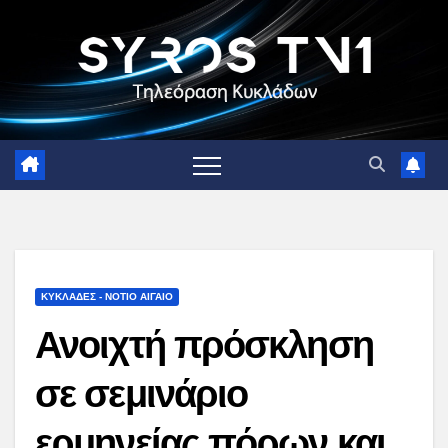
Skip
to
content
ΚΥΚΛΑΔΕΣ - ΝΟΤΙΟ ΑΙΓΑΙΟ
Ανοιχτή πρόσκληση
σε σεμινάριο
ερμηνείας πόρων και