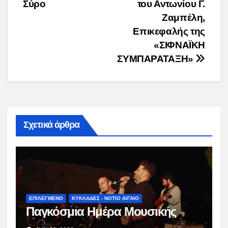
Σύρο
του Αντωνίου Γ.
Ζαμπέλη,
Επικεφαλής της
«ΣΙΦΝΑΪΚΗ
ΣΥΜΠΑΡΑΤΑΞΗ»
Σχετικά άρθρα
ΕΠΙΛΕΓΜΕΝΟ
ΚΥΚΛΑΔΕΣ - ΝΟΤΙΟ ΑΙΓΑΙΟ
Παγκόσμια Ημέρα Μουσικής