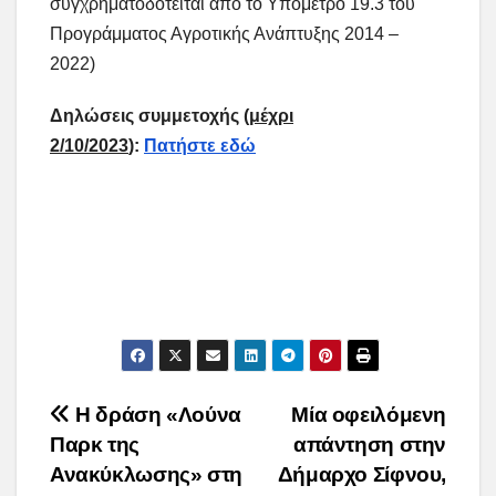
συγχρηματοδοτείται από το Υπομέτρο 19.3 του
Προγράμματος Αγροτικής Ανάπτυξης 2014 –
2022)
Δηλώσεις συμμετοχής (
μέχρι
2/
1
0/2023
):
Πατήστε εδώ
Post
Η δράση «Λούνα
Μία οφειλόμενη
Παρκ της
απάντηση στην
navigation
Ανακύκλωσης» στη
Δήμαρχο Σίφνου,