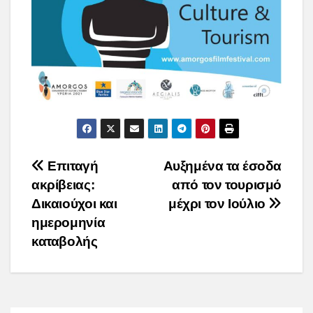
Post
Επιταγή
Αυξημένα τα έσοδα
ακρίβειας:
από τον τουρισμό
navigation
Δικαιούχοι και
μέχρι τον Ιούλιο
ημερομηνία
καταβολής