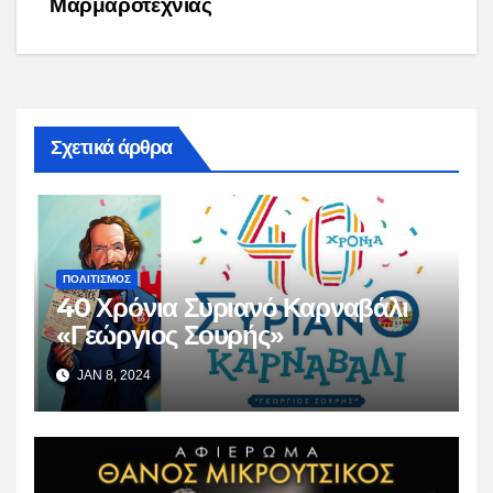
Μαρμαροτεχνίας
Σχετικά άρθρα
ΠΟΛΙΤΙΣΜΟΣ
40 Χρόνια Συριανό Καρναβάλι
«Γεώργιος Σουρής»
JAN 8, 2024