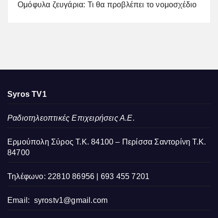
Ομόφυλα ζευγάρια: Τι θα προβλέπει το νομοσχέδιο
Syros TV1
Ραδιοτηλεοπτικές Επιχειρήσεις Α.Ε.
Ερμούπολη Σύρος Τ.Κ. 84100 – Περίσσα Σαντορίνη Τ.Κ.
84700
Τηλέφωνο: 22810 86956 | 693 455 7201
Email:
syrostv1@gmail.com