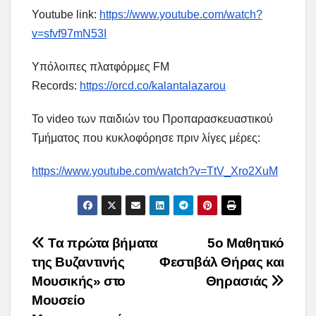
Youtube link:
https://www.youtube.com/watch?
v=sfvf97mN53I
Υπόλοιπες πλατφόρμες FM
Records:
https://orcd.co/kalantalazarou
Το video των παιδιών του Προπαρασκευαστικού
Τμήματος που κυκλοφόρησε πριν λίγες μέρες:
https://www.youtube.com/watch?v=TtV_Xro2XuM
Post
Τα πρώτα βήματα
5ο Μαθητικό
της Βυζαντινής
Φεστιβάλ Θήρας και
navigation
Μουσικής» στο
Θηρασιάς
Μουσείο