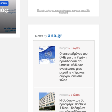
ΙΓΑΙΟ
ός:
Καιρός σήμερα και πρόγνωση καιρού για κάθε
περιοχή
ιμη