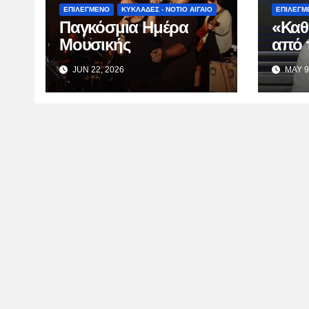
ΕΠΙΛΕΓΜΕΝΟ
ΚΥΚΛΑΔΕΣ - ΝΟΤΙΟ ΑΙΓΑΙΟ
ΕΠΙΛΕΓΜ
Παγκόσμια Ημέρα
«Καθ
Μουσικής
από 
Κατσ
JUN 22, 2026
MAY 9
TV