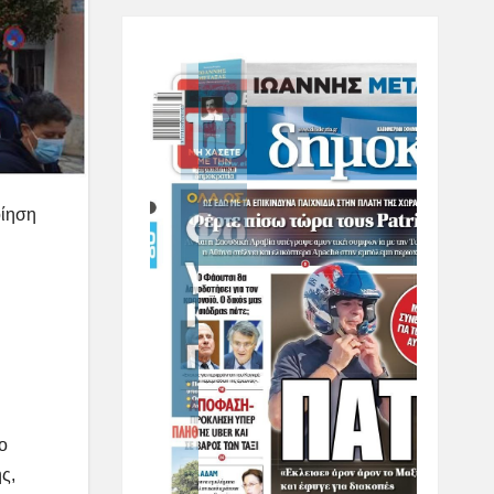
οίηση
ο
ς,