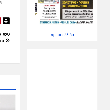
ών
α του
πρωτοσέλιδα
ου