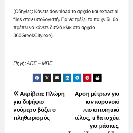
(Οδηγίες: Κάνετε download το αρχείο και extract all
files στον υπολογιστή. Για να τρέξει το παιχνίδι, θα
πρέπει να κάνετε διπλό κλικ στο αρχείο
360GreekCity.exe).
Πηγή: ΑΠΕ – ΜΠΕ
Post
Ακρίβεια: Πλώρη
Αρση μέτρων για
για διψήφιο
τον κορονοϊό
navigation
νούμερο βάζει ο
πιστοποιητικά
πληθωρισμός
τέλος, τι θα ισχύει
για μάσκες,