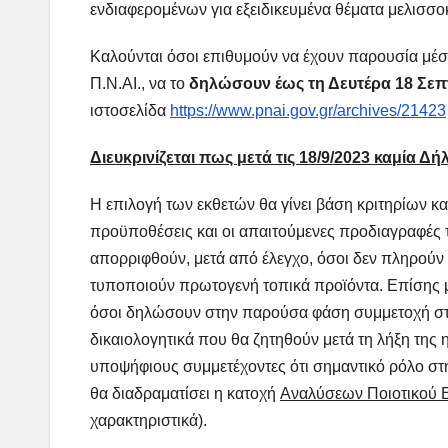
ενδιαφερομένων για εξειδικευμένα θέματα μελισσο
Καλούνται όσοι επιθυμούν να έχουν παρουσία μέσ
Π.Ν.ΑΙ., να το
δηλώσουν έως τη Δευτέρα 18 Σεπ
ιστοσελίδα
https://www.pnai.gov.gr/archives/21423
Διευκρ
ι
νίζεται πως μετά τις 18
/9/
2023 καμία Δήλ
Η επιλογή των εκθετών θα γίνει βάση κριτηρίων κ
προϋποθέσεις και οι απαιτούμενες προδιαγραφές 
απορριφθούν, μετά από έλεγχο, όσοι δεν πληρούν 
τυποποιούν πρωτογενή τοπικά προϊόντα. Επίσης μ
όσοι δηλώσουν στην παρούσα φάση συμμετοχή στ
δικαιολογητικά που θα ζητηθούν μετά τη λήξη τη
υποψήφιους συμμετέχοντες ότι σημαντικό ρόλο στη
θα διαδραματίσει η κατοχή
Αναλύσεων Ποιοτικού Ε
χαρακτηριστικά).