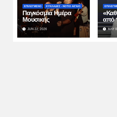
ΕΠΙΛΕΓΜΕΝΟ
ΚΥΚΛΑΔΕΣ - ΝΟΤΙΟ ΑΙΓΑΙΟ
ΕΠΙΛΕΓΜ
Παγκόσμια Ημέρα
«Καθ
Μουσικής
από 
Κατσ
JUN 22, 2026
MAY 9
TV