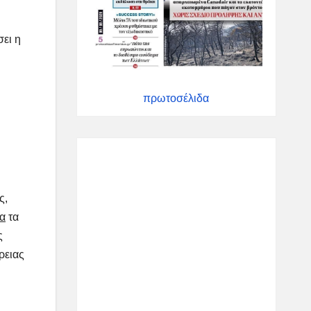
ει η
πρωτοσέλιδα
ς,
α
τα
ς
ρειας