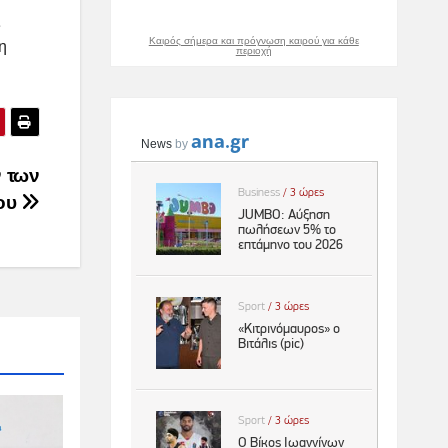
ς
Καιρός σήμερα και πρόγνωση καιρού για κάθε
η
περιοχή
 των
ου