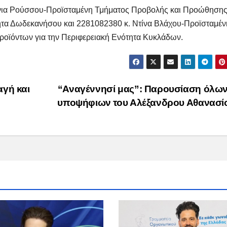
άνια Ρούσσου-Προϊσταμένη Τμήματος Προβολής και Προώθηση
ητα Δωδεκανήσου και 2281082380 κ. Ντίνα Βλάχου-Προϊσταμέν
οϊόντων για την Περιφερειακή Ενότητα Κυκλάδων.
αγή και
“Αναγέννησί μας”: Παρουσίαση όλων
υποψήφιων του Αλέξανδρου Αθανασί