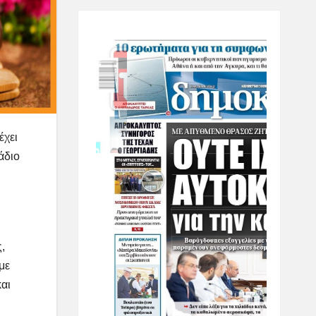
έχει
άδιο
,
με
αι