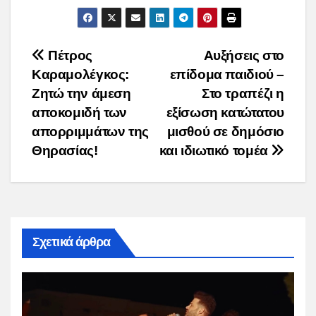
Post
Πέτρος
Αυξήσεις στο
Καραμολέγκος:
επίδομα παιδιού –
navigation
Ζητώ την άμεση
Στο τραπέζι η
αποκομιδή των
εξίσωση κατώτατου
απορριμμάτων της
μισθού σε δημόσιο
Θηρασίας!
και ιδιωτικό τομέα
Σχετικά άρθρα